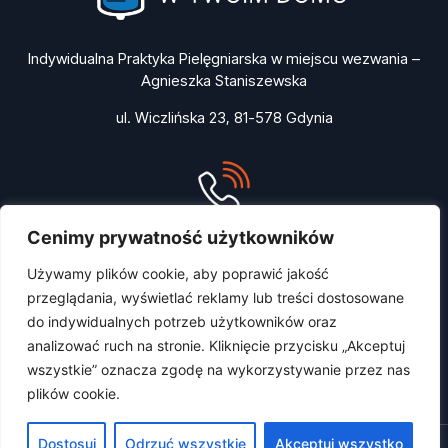
Indywidualna Praktyka Pielęgniarska w miejscu wezwania –
Agnieszka Staniszewska
ul. Wiczlińska 23, 81-578 Gdynia
Cenimy prywatność użytkowników
UMÓW KROPLÓWKĘ
+48 604 238 471
Używamy plików cookie, aby poprawić jakość
przeglądania, wyświetlać reklamy lub treści dostosowane
do indywidualnych potrzeb użytkowników oraz
PL
ENG
UA
RU
analizować ruch na stronie. Kliknięcie przycisku „Akceptuj
wszystkie” oznacza zgodę na wykorzystywanie przez nas
plików cookie.
Zamów kroplówkę!
Dostosuj
Odrzuć wszystkie
Akceptuj wszystko
Kroplówka w Twoim domu – Gdańsk, Gdynia, Sopot 2023 © All Rights