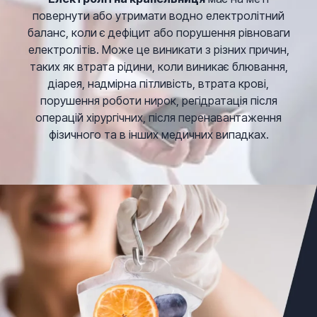
повернути або утримати водно електролітний
баланс, коли є дефіцит або порушення рівноваги
електролітів. Може це виникати з різних причин,
таких як втрата рідини, коли виникає блювання,
діарея, надмірна пітливість, втрата крові,
порушення роботи нирок, регідратація після
операцій хірургічних, після перенавантаження
фізичного та в інших медичних випадках.