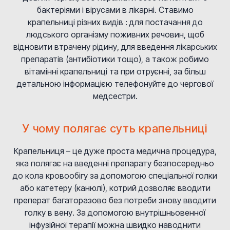
бактеріями і вірусами в лікарні. Ставимо
крапельниці різних видів : для постачання до
людського організму поживних речовин, щоб
відновити втрачену рідину, для введення лікарських
препаратів (антибіотики тощо), а також робимо
вітамінні крапельниці та при отруєнні, за більш
детальною інформацією телефонуйте до чергової
медсестри.
У чому полягає суть крапельниці
Крапельниця – це дуже проста медична процедура,
яка полягає на введенні препарату безпосередньо
до кола кровообігу за допомогою спеціальної голки
або катетеру (канюлі), котрий дозволяє вводити
преперат багаторазово без потреби знову вводити
голку в вену. За допомогою внутрішньовенної
інфузійної терапії можна швидко наводнити