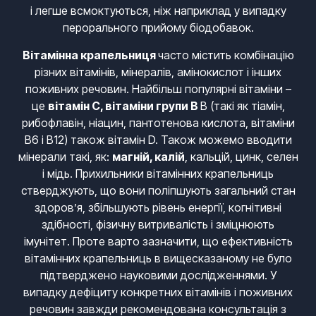
і легше всмоктуються, ніж наприклад у випадку
перорального прийому біодобавок.
Вітамінна крапельниця
часто містить комбінацію
різних вітамінів, мінералів, амінокислот і інших
поживних речовин. Найбільш популярні вітаміни –
це
вітамін C,
вітаміни групи В
В (такі як тіамін,
рибофлавін, ніацин, пантотенова кислота, вітаміни
B6 i B12) також вітамін D. Також можемо вводити
мінерали такі, як:
магній, калій
, кальцій, цинк, селен
і мідь. Прихильники вітамінних крапельниць
стверджують, що вони поліпшують загальний стан
здоров’я, збільшують рівень енергії, когнітивні
здібності, фізичну витривалість і зміцнюють
імунітет. Проте варто зазначити, що ефективність
вітамінних крапельниць в вищесказаному не було
підтверджено науковими дослідженнями. У
випадку дефіциту конкретних вітамінів і поживних
речовин завжди рекомендована консультація з