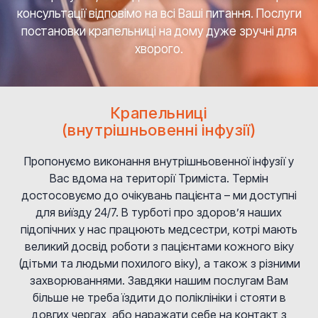
консультації відповімо на всі Ваші питання. Послуги
постановки крапельниці на дому дуже зручні для
хворого.
Крапельниці
(внутрішньовенні інфузії)
Пропонуємо виконання внутрішньовенної інфузії у
Вас вдома на території Триміста. Термін
достосовуємо до очікувань пацієнта – ми доступні
для виїзду 24/7. В турботі про здоров’я наших
підопічних у нас працюють медсестри, котрі мають
великий досвід роботи з пацієнтами кожного віку
(дітьми та людьми похилого віку), а також з різними
захворюваннями. Завдяки нашим послугам Вам
більше не треба їздити до поліклініки і стояти в
довгих чергах, або наражати себе на контакт з