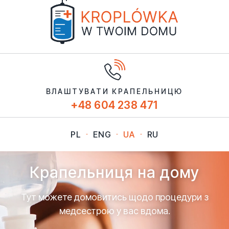
ВЛАШТУВАТИ КРАПЕЛЬНИЦЮ
+48 604 238 471
PL
ENG
UA
RU
Крапельниця на дому
Тут можете домовитись щодо процедури з
медсестрою у вас вдома.