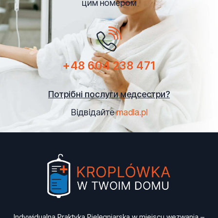
цим номером
+48 604 238 471
Потрібні послуги медсестри?
Відвідайте
madla.pl
Indywidualna Praktyka Pielęgniarska w miejscu wezwania –