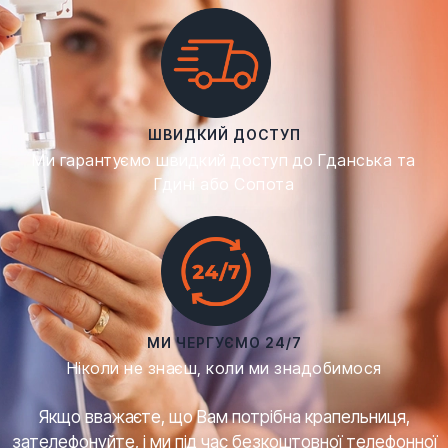
ШВИДКИЙ ДОСТУП
Ми гарантуємо швидкий доступ до Гданська та
Гдині або Сопота
МИ ЧЕРГУЄМО 24/7
Ніколи не знаєш, коли ми знадобимося
Якщо вважаєте, що Вам потрібна крапельниця,
зателефонуйте, і ми під час безкоштовної телефонної