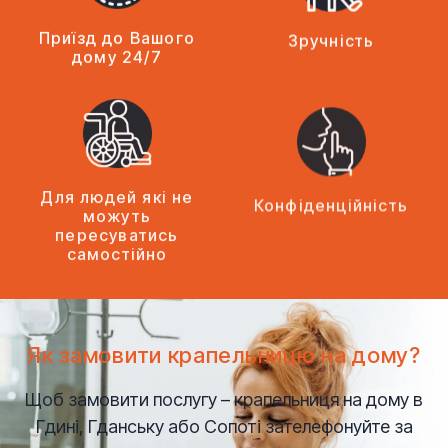
Приїзд до Вашого
Зручність
дому 24/7
Для людей які не
Конфіденційність
можуть
пересуватись
самостійно
Як замовити крапельницю на дому?
Щоб замовити послугу – крапельниця на дому в
Гдині, Гданську або Сопоті зателефонуйте за