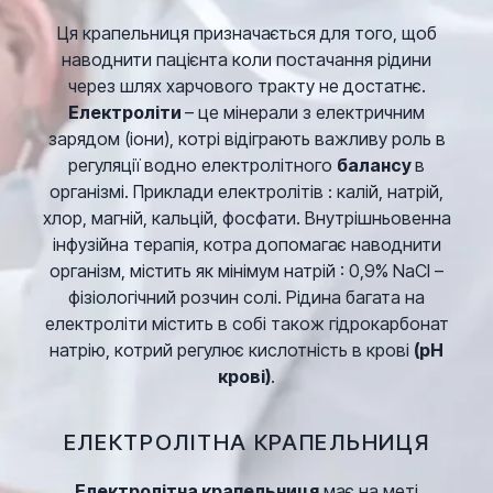
Ця крапельниця призначається для того, щоб
наводнити пацієнта коли постачання рідини
через шлях харчового тракту не достатнє.
Електроліти
– це мінерали з електричним
зарядом (іони), котрі відіграють важливу роль в
регуляції водно електролітного
балансу
в
організмі. Приклади електролітів : калій, натрій,
хлор, магній, кальцій, фосфати. Внутрішньовенна
інфузійна терапія, котра допомагає наводнити
організм, містить як мінімум натрій : 0,9% NaCl –
фізіологічний розчин солі. Рідина багата на
електроліти містить в собі також гідрокарбонат
натрію, котрий регулює кислотність в крові
(pH
крові)
.
ЕЛЕКТРОЛІТНА КРАПЕЛЬНИЦЯ
Електролітна крапельниця
має на меті