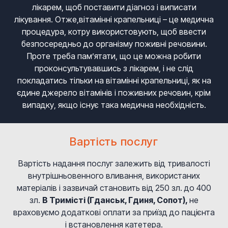
лікарем, щоб поставити діагноз і виписати
лікування. Отже,вітамінні крапельниці – це медична
процедура, котру використовують, щоб ввести
безпосередньо до організму поживні речовини.
Проте треба пам’ятати, що це можна робити
проконсультувавшись з лікарем, і не слід
покладатись тільки на вітамінні крапельниці, як на
єдине джерело вітамінів і поживних речовин, крім
випадку, якщо існує така медична необхідність.
Вартість послуг
Вартість надання послуг залежить від тривалості
внутрішньовенного вливання, використаних
матеріалів і зазвичай становить від 250 зл. до 400
зл.
В Тримісті (Гданськ, Гдиня, Сопот),
не
враховуємо додаткові оплати за приїзд до пацієнта
і встановлення катетера.