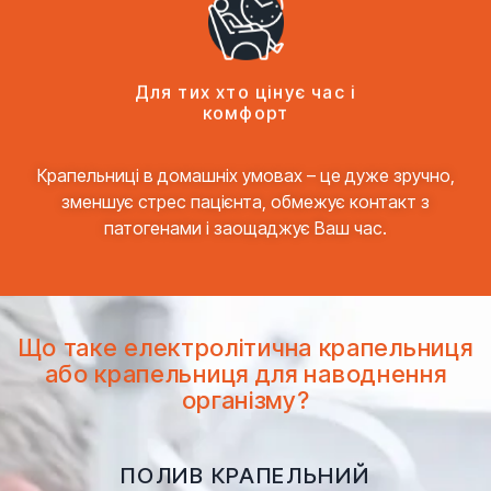
Для тих хто цінує час і
комфорт
Крапельниці в домашніх умовах – це дуже зручно,
зменшує стрес пацієнта, обмежує контакт з
патогенами і заощаджує Ваш час.
Що таке електролітична крапельниця
або крапельниця для наводнення
організму?
ПОЛИВ КРАПЕЛЬНИЙ